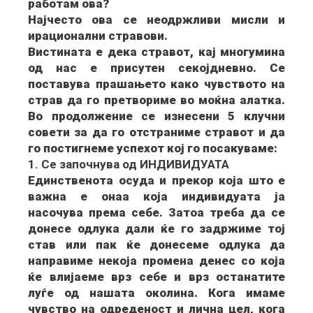
работам ова?
Најчесто ова се неодржливи мисли и
ирационални стравови.
Вистината е дека стравот, кај многумина
од нас е присутен секојдневно. Се
поставува прашањето како чувството на
страв да го претвориме во моќна алатка.
Во продолжение се изнесени 5 клучни
совети за да го отстраниме стравот и да
го постигнеме успехот кој го посакуваме:
1. Се започнува од ИНДИВИДУАТА
Единственота осуда и прекор која што е
важна е онаа која индивидуата ја
насочува према себе. Затоа треба да се
донесе одлука дали ќе го задржиме тој
став или пак ќе донесеме одлука да
направиме некоја промена денес со која
ќе влијаеме врз себе и врз останатите
луѓе од нашата околина. Кога имаме
чувство на одреденост и лична цел, кога