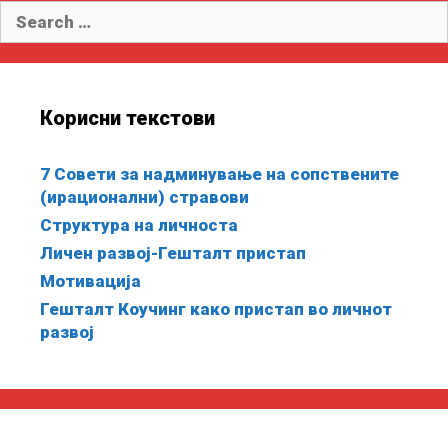
Search for:
Корисни текстови
7 Совети за надминување на сопствените
(ирационални) стравови
Структура на личноста
Личен развој-Гешталт пристап
Мотивација
Гешталт Коучинг како пристап во личнот
развој