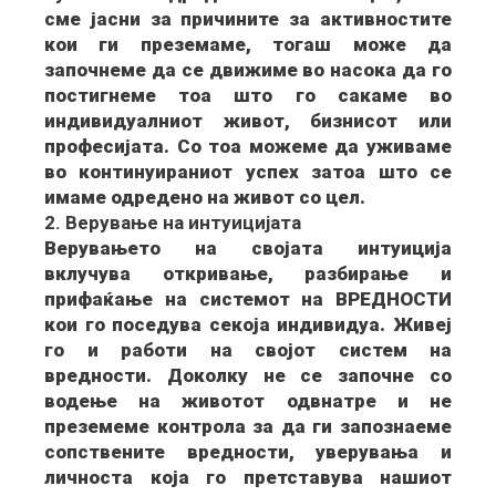
сме јасни за причините за активностите
кои ги преземаме, тогаш може да
започнеме да се движиме во насока да го
постигнеме тоа што го сакаме во
индивидуалниот живот, бизнисот или
професијата. Со тоа можеме да уживаме
во континуираниот успех затоа што се
имаме одредено на живот со цел.
2. Верување на интуицијата
Верувањето на својата интуиција
вклучува откривање, разбирање и
прифаќање на системот на ВРЕДНОСТИ
кои го поседува секоја индивидуа. Живеј
го и работи на својот систем на
вредности. Доколку не се започне со
водење на животот одвнатре и не
преземеме контрола за да ги запознаеме
сопствените вредности, уверувања и
личноста која го претставува нашиот