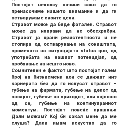
Постојат неколку начини како да го
пренасочиме нашето внимание и да ги
остваруваме своите цели.
Стравот може да биде фатален. Стравот
може да направи да не обесхрабри.
Стравот ја храни резистентноста и не
стопира од остварување на соништата,
промената на ситуацијата status quo, од
употребата на нашиот потенцијал, од
пробување на нешто ново.
Сомнителен е фактот што постојат голем
број на бизнисмени кои се движат низ
кариерата без да го искусат стравот –
губење на фирмата, губење на делот од
пазарот, губење на приходот, или најлошо
од се, губење на континуираниот
моментум. Постојат повеќе прашања
Дали можам? Коj би сакал мене да ме
слуша? Дали имам искуство да го