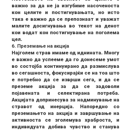
важно за да не ја изгубиме насоченоста
кон целите и постигнувањата, но исто
така е важно да се препознаат и уважат
малите досигнувања во текот на денот
кои водат кон постигнување на поголема
цел.
6. Преземање на акција
Најголем страв имаме од иднината. Многу
е важно да успееме да го донесеме умот
во состојба континуирано да размислува
во сегашноста, фокусирајќи се на тоа што
е потребно да се изврши сега, и да се
преземе акција за да се задоволи
појавената и селектирана потреба.
Акцијата допринесува за надминување на
стравот од инерција. Напоредно со
преземањето на акција и завршување на
активноста се зголемува храброста, и
индивидуата добива чувство и станува