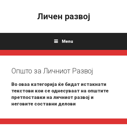
Skip
to
Личен развој
content
Menu
Општо за Личниот Развој
Во оваа категорија ќе бидат истакнати
текстови кои се однесуваат на општите
претпоставки на личниот развој и
неговите составни делови