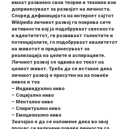
имаат развиено свои теории и техники кои
допринесуваат за развојот на личноста.
Според дефиницијата на интернет сајтот
Wikipedia
личниот развој ги покрива сите
активности кој ја подобруваат свесноста
и идентитетот, ги развиваат талентите и
потенцијалите, го подобруваат квалитетот
на животот и придонесуваат за
реализација на целите и аспирациите.
Личниот развој се одвива во текот на
целиот живот. Треба да се истакне дека
личниот развој е присутен на на повеќе
нивоа и тоа
– Индивидуално ниво
– Социјално ниво
– Ментално ниво
– Спиритуално ниво
– Емоционално ниво
Значајно е да се напомене дека во овој
процес се вклучени повеќе личности со