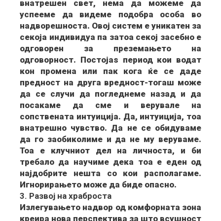
внатрешен свет, нема да можеме да
успееме да видеме подобра особа во
надворешноста. Овој систем е уникатен за
секоја индивидуа па затоа секој засебно е
одговорен за преземањето на
одговорност. Постојаѕ период кои водат
кон промена или пак кога ќе се даде
предност на друга вредност-тогаш може
да се случи да погледнеме назад и да
посакаме да сме и верувале на
сопствената интуиција. Да, интуиција, тоа
внатрешно чувство. Да не се обидуваме
да го заобиколиме и да не му веруваме.
Тоа е клучниот дел на личноста, и би
требало да научиме дека тоа е еден од
најдобрите нешта со кои располагаме.
Игнорирањето може да биде опасно.
3. Развој на храброста
Излегувањето надвор од комфорната зона
креира нова перспектива за што всушност