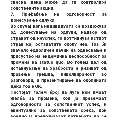
свесна дека може да ги контролира
сопствените акции.
7. Прифаќање на одговорност за
донесување одлуки
Во случај кога индивидуата се воздржува
од донесување на одлуки, надвор од
стравот од неуспех, го поттикнува истиот
страв кај останатите околу неа. Тоа би
значело едноличен начин на однесвање и
присуство на ендемична неспособност за
промена на status quo. Во голем дел од
истакнување на храброста е ризикот од
правење грешка, инволвираност во
разговори, и презентирање на околината
дека тоа е ОК.
Постојат голем број на луѓе кои имаат
желба за промена, кои ја преземаат
одговорноста за сопствениот успех, и
евентуално за сопствената среќа, кои
воедно ја препознаваат потребата да се