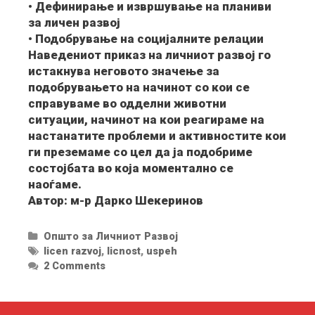
• Дефинирање и извршување на планиви
за личен развој
• Подобрување на социјалните релации
Наведениот приказ на личниот развој го
истакнува неговото значење за
подобрувањето на начинот со кои се
справуваме во одделни животни
ситуации, начинот на кои реагираме на
настанатите проблеми и активностите кои
ги преземаме со цел да ја подобриме
состојбата во која моментално се
наоѓаме.
Автор: м-р Дарко Шекеринов
Categories
Општо за Личниот Развој
Tags
licen razvoj
,
licnost
,
uspeh
2 Comments