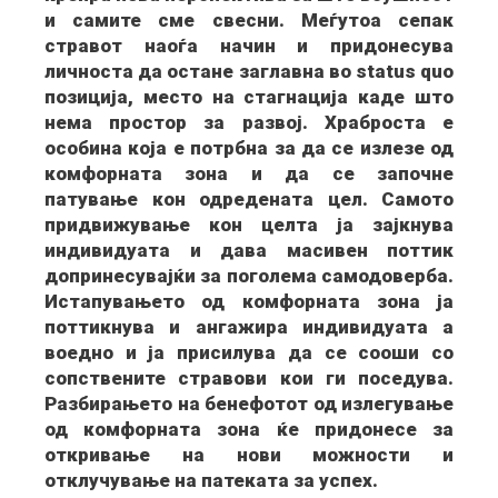
и самите сме свесни. Меѓутоа сепак
стравот наоѓа начин и придонесува
личноста да остане заглавна во status quo
позиција, место на стагнација каде што
нема простор за развој. Храброста е
особина која е потрбна за да се излезе од
комфорната зона и да се започне
патување кон одредената цел. Самото
придвижување кон целта ја зајкнува
индивидуата и дава масивен поттик
допринесувајќи за поголема самодоверба.
Истапувањето од комфорната зона ја
поттикнува и ангажира индивидуата а
воедно и ја присилува да се сооши со
сопствените стравови кои ги поседува.
Разбирањето на бенефотот од излегување
од комфорната зона ќе придонесе за
откривање на нови можности и
отклучување на патеката за успех.