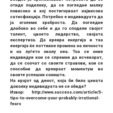
отиде поделеку, да се погледне малку
повисоко и кој постигнуваат највисока
сатисфакција. Потребно е индивидуата да
ја зголеми храброста. Да погледне
длабоко во себе и да го сподели својот
талент, цвоето лидерство, својата
експертиза. Да креира енергија и таа
енергија ќе поттикне промена на личноста
и на луѓето околу неа. Тоа се оние
индивидуи кои се спремни да исчекорат,
да се соочат со своите стравови, кои се
способни да креираат моментум во
своите успешни соништа.
На крајот од денот, која би била цената
доколку индивидуата не се обиде?
Извор: http://www.success.com/article/5-
tips-to-overcome-your-probably-irrational-
fears