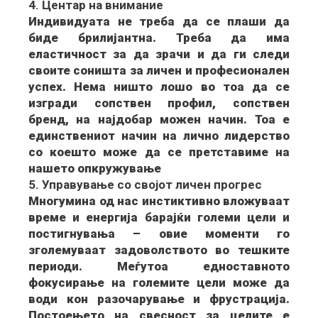
4. Центар на внимание
Индивидуата не треба да се плаши да
биде брилијантна. Треба да има
еластичност за да зрачи и да ги следи
своите соништа за личен и професионален
успех. Нема ништо лошо во тоа да се
изгради сопствен профил, сопствен
бренд, на најдобар можен начин. Тоа е
единствениот начин на лично лидерство
со коешто може да се претставиме на
нашето опкружување
5. Управување со својот личен прогрес
Многумина од нас инстиктивно вложуваат
време и енергија барајќи големи цели и
постигнувања – овие моменти го
зголемуваат задоволството во тешките
периоди. Меѓутоа едноставното
фокусирање на големите цели може да
води кон разочарување и фрустрација.
Постоењето на свесност за целите е