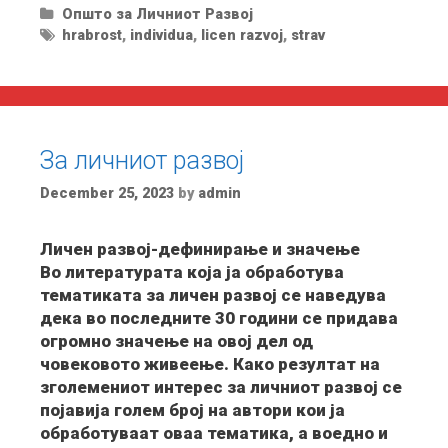
Categories
Општо за Личниот Развој
Tags
hrabrost
,
individua
,
licen razvoj
,
strav
За личниот развој
December 25, 2023
by
admin
Личен развој-дефинирање и значење
Во литературата која ја обработува
тематиката за личен развој се наведува
дека во последните 30 години се придава
огромно значење на овој дел од
човековото живеење. Како резултат на
зголемениот интерес за личниот развој се
појавија голем број на автори кои ја
обработуваат оваа тематика, а воедно и